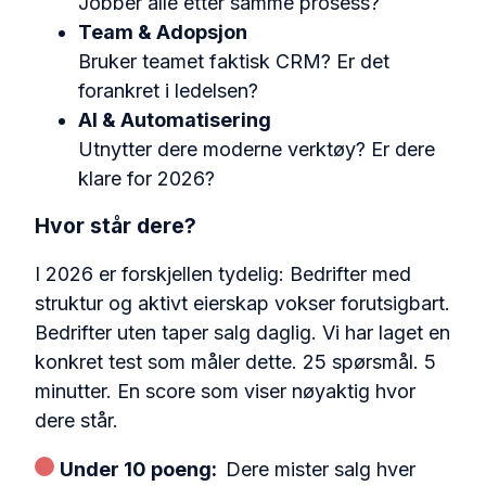
Jobber alle etter samme prosess?
Team & Adopsjon
Bruker teamet faktisk CRM? Er det
forankret i ledelsen?
AI & Automatisering
Utnytter dere moderne verktøy? Er dere
klare for 2026?
Hvor står dere?
I 2026 er forskjellen tydelig:
Bedrifter med
struktur og aktivt eierskap vokser forutsigbart.
Bedrifter uten taper salg daglig.
Vi har laget en
konkret test som måler dette.
25 spørsmål. 5
minutter. En score som viser nøyaktig hvor
dere står.
Under 10 poeng:
Dere mister salg hver