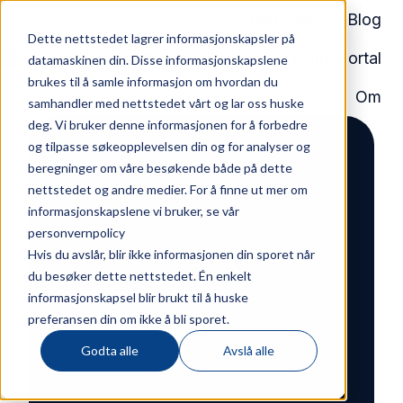
Tjenester
Blog
Dette nettstedet lagrer informasjonskapsler på
Kunnskapsbase
Kundeportal
datamaskinen din. Disse informasjonskapslene
H
brukes til å samle informasjon om hvordan du
Om
j
samhandler med nettstedet vårt og lar oss huske
deg. Vi bruker denne informasjonen for å forbedre
e
og tilpasse søkeopplevelsen din og for analyser og
m
beregninger om våre besøkende både på dette
m
nettstedet og andre medier. For å finne ut mer om
e
informasjonskapslene vi bruker, se vår
s
personvernpolicy
i
Hvis du avslår, blir ikke informasjonen din sporet når
d
du besøker dette nettstedet. Én enkelt
e
informasjonskapsel blir brukt til å huske
preferansen din om ikke å bli sporet.
Godta alle
Avslå alle