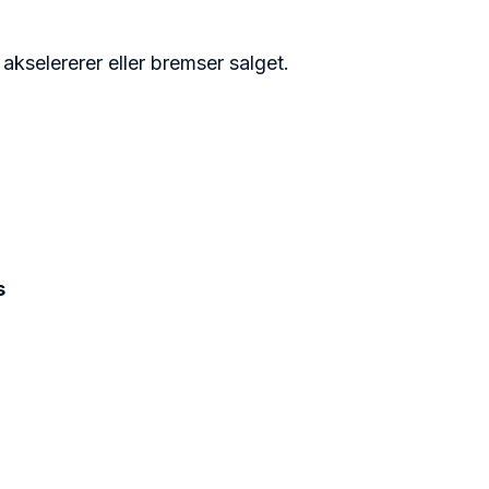
kselererer eller bremser salget.
s