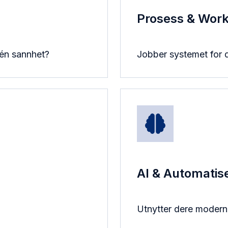
Prosess & Wor
 én sannhet?
Jobber systemet for 
AI & Automatis
Utnytter dere moderne