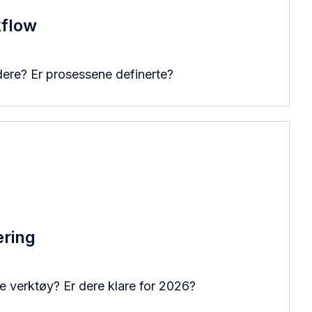
kflow
dere? Er prosessene definerte?
ering
 verktøy? Er dere klare for 2026?